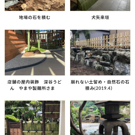
地場の石を積む
犬矢来垣
店舗の屋内装飾 深谷うど
崩れない土留め・自然石の石
ん やまや製麺所さま
積み(2019.4）