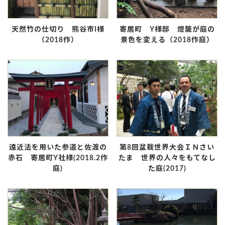
天然竹の仕切り 熊谷市I様
寄居町 Y様邸 燈籠が庭の
（2018作）
景色を変える（2018作庭）
遠近法を用いた参道と佐渡の
第8回盆栽世界大会ＩＮさい
赤石 寄居町Y社様(2018.2作
たま 世界の人々をもてなし
庭)
た庭(2017)